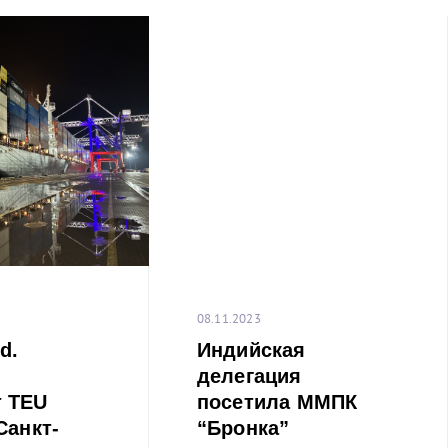
08.11.2023
d.
Индийская
делегация
 TEU
посетила ММПК
Санкт-
“Бронка”