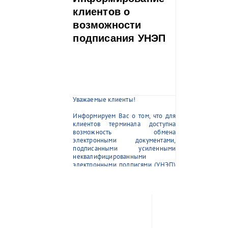
футболу в
Наваринского ср
клиентов о
2. 19 ноября 202
возможности
турнир Единст
моря по мини-фу
подписания УНЭП
3. 17 декабря 2
традиционный т
футболу в годов
сражения (1853),
4. 28 января 202
турнир по ми
годовщину откр
русскими морякам
Уважаемые клиенты!
5. 25 февр
традиционный т
Информируем Вас о том, что для
футболу в год
клиентов терминала доступна
русской эск
возможность обмена
Ушакова креп
электронными документами,
Средиземном мор
подписанными усиленными
6. 24 марта 202
неквалифицированными
турнир по мини-
электронными подписями (УНЭП)
о первом русск
единоличного исполнительного
плавании в 18
органа (генерального директора),
кораблях «Надеж
выданными аккредитованным
7. 21 апреля 202
удостоверяющим центром.
турнир по ми
Данный функционал позволяет
годовщину по
выпустить необходимое
воинов Александ
количество УНЭП для комфортной