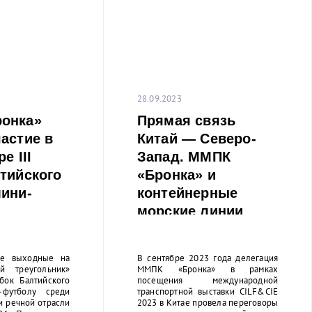
28.09.2023
онка»
Прямая связь
астие в
Китай — Северо-
е III
Запад. ММПК
тийского
«Бронка» и
мини-
контейнерные
морские линии
Safetrans Line
Limited и OVP
 выходные на
В сентябре 2023 года делегация
Shipping Company
й треугольник»
ММПК «Бронка» в рамках
убок Балтийского
посещения международной
Limited подписали
футболу среди
транспортной выставки CILF&CIE
прямой договор.
и речной отрасли
2023 в Китае провела переговоры