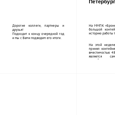
Петербург
Дорогие коллеги, партнеры и
На ММПК «Бронк
большой контей
друзья!
историю работы 
Подходит к концу очередной год
и мы с Вами подводим его итоги.
На этой неделе
принял контейне
вместимостью 48
является са
контейнеровоз
заходившим в С
длина судна 294 