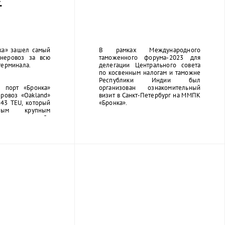
.
а» зашел самый
В рамках Международного
неровоз за всю
таможенного форума-2023 для
терминала.
делегации Центрального совета
по косвенным налогам и таможне
Республики Индии был
 порт «Бронка»
организован ознакомительный
ровоз «Oakland»
визит в Санкт-Петербург на ММПК
43 TEU, который
«Бронка».
мым крупным
ом, когда-либо
анкт-Петербург:
м, а ширина 32м.