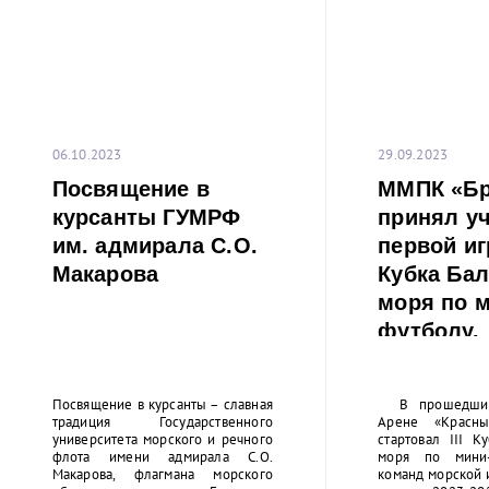
06.10.2023
29.09.2023
Посвящение в
ММПК «Бр
курсанты ГУМРФ
принял уч
им. адмирала С.О.
первой игр
Макарова
Кубка Бал
моря по 
футболу.
Посвящение в курсанты – славная
В прошедшие
традиция Государственного
Арене «Красны
университета морского и речного
стартовал III К
флота имени адмирала С.О.
моря по мини-
Макарова, флагмана морского
команд морской 