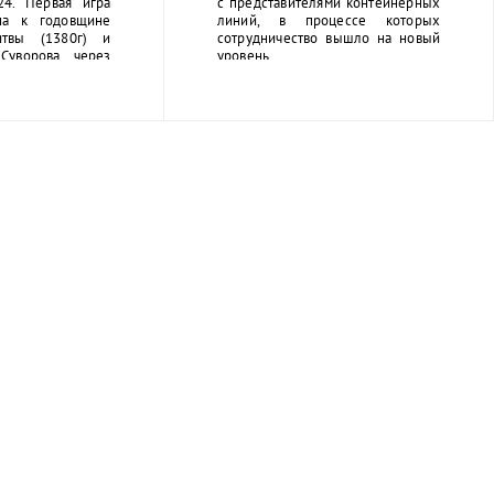
24. Первая игра
с представителями контейнерных
на к годовщине
линий, в процессе которых
итвы (1380г) и
сотрудничество вышло на новый
Суворова через
уровень.
). Футбольная
Бронка» приняла
й игре турнира и
о из 7, набрав 8
ьба за кубок
мая 2024 года и в
 будет состоять
. На итоговом
ая, победитель
награду.
анда будет
о 4-м лучшим
з 9 сыгранных
е поддержать
прийти на Арену
льник» по адресу
одного канала,
дения оставшихся
бря 2023 -
урнир по мини-