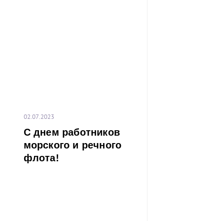
немецкими рыца
работы в информационной
озере (1242),
системе терминала. Для
8. 12 мая 2024 – 
получения более детальной
А.Н. Глебова (
информации просим обращаться
Кубка Балтийск
по адресу электронной почты:
команде по итога
contract-ct@port-bronka.com
, с указанием темы пи
Желаем команде
В случае вашей заинтересованности и желания
не сдавать поз
присоединения УНЭП единоличного исполнитель
идти к заветно
системе терминала просим Вас направить письмо-з
удача будет на В
P.S.:
I Кубок Ба
сезона 2021-2
команда ПНТ (
02.07.2023
нефтяного терми
Балтийского мо
С днем работников
2023 завоевал
(НОВАТЭК-Усть-Лу
морского и речного
флота!