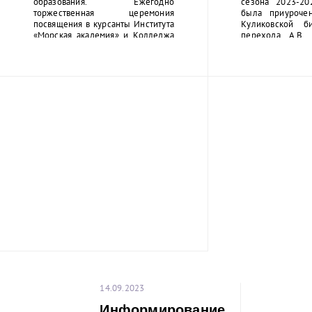
образования. Ежегодно
сезона 2023-20
торжественная церемония
была приуроче
посвящения в курсанты Института
Куликовской б
«Морская академия» и Колледжа
перехода А.В. 
университета проходит на
Альпы (1799г
Якорной площади в г. Кронштадте,
команда ММПК «
но в этом году мероприятие
участие в перво
состоялось на Дворцовой
завоевала 5 мест
площади Санкт-Петербурга.
баллов. Бор
продлится до 12 
общей сложности
из 9 турниров
турнире, 12 м
получит главную 
Лучшая ком
определена п
результатам и
турниров.
Все желающи
команду могут 
«Красный треуго
набережная Обв
136 в дни прове
турниров:
14.09.2023
1. 22 октя
традиционный т
Информирование