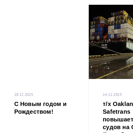
28.12.2023
14.11.2023
С Новым годом и
т/x Oaklan
Рождеством!
Safetrans
повышает
судов на 