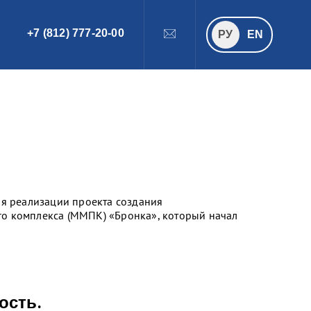
+7 (812) 777-20-00
ПОИСК
РУ
РУ
EN
ля реализации проекта создания
о комплекса (ММПК) «Бронка», который начал
ость.