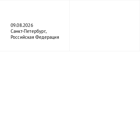
09.08.2026
Санкт-Петербург,
Российская Федерация
О порте
Клиен
О порте
Информация
О компании
Правила и и
Схема порта
Web-портал
Контейнерный терминал
Типовые фо