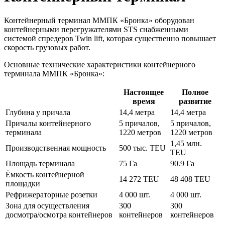
Контейнерный терминал ММПК «Бронка» оборудован
контейнерными перегружателями STS снабженными
системой спредеров Twin lift, которая существенно повышает
скорость грузовых работ.
Основные технические характеристики контейнерного
терминала ММПК «Бронка»:
Настоящее
Полное
время
развитие
Глубина у причала
14,4 метра
14,4 метра
Причалы контейнерного
5 причалов,
5 причалов,
терминала
1220 метров
1220 метров
1,45 млн.
Производственная мощность
500 тыс. TEU
TEU
Площадь терминала
75 Га
90.9 Га
Ёмкость контейнерной
14 272 TEU
48 408 TEU
площадки
Рефрижераторные розетки
4 000 шт.
4 000 шт.
Зона для осуществления
300
300
досмотра/осмотра контейнеров
контейнеров
контейнеров