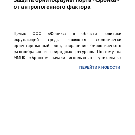
Защита орнитофауны порта «Бронка»
от антропогенного фактора
Целью ООО «Феникс» в области политики
окружающей среды являются экологически
ориентированный рост, сохранение биологического
разнообразия и природных ресурсов. Поэтому на
ММПК «Бронка» начали использовать уникальных
ловчих птиц с целью защиты орнитофауны зелёной
ПЕРЕЙТИ К НОВОСТИ
зоны, окружающей перегрузочный комплекс, от
различных угроз промышленного объекта.