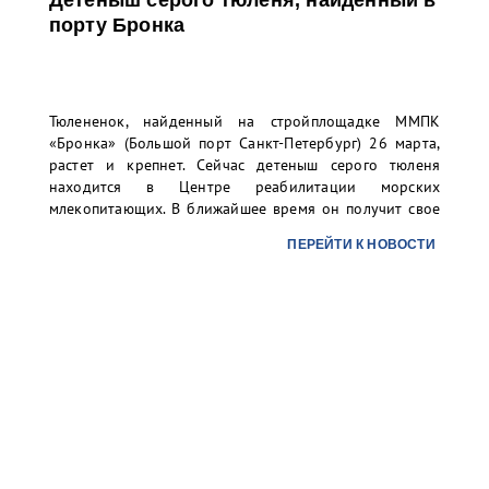
Детеныш серого тюленя, найденный в
порту Бронка
Тюлененок, найденный на стройплощадке ММПК
«Бронка» (Большой порт Санкт-Петербург) 26 марта,
растет и крепнет. Сейчас детеныш серого тюленя
находится в Центре реабилитации морских
млекопитающих. В ближайшее время он получит свое
имя. Тюлененок полностью перелинял и почти не
ПЕРЕЙТИ К НОВОСТИ
мерзнет в воде. Он уже ест рыбу из рук и набрал вес
до 18 килограмм.