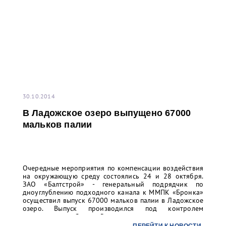
30.10.2014
В Ладожское озеро выпущено 67000
мальков палии
Очередные мероприятия по компенсации воздействия
на окружающую среду состоялись 24 и 28 октября.
ЗАО «Балтстрой» - генеральный подрядчик по
дноуглублению подходного канала к ММПК «Бронка»
осуществил выпуск 67000 мальков палии в Ладожское
озеро. Выпуск производился под контролем
специалистов Северо-Западного территориального
управления (СЗТУ) Росрыболовства в присутствии