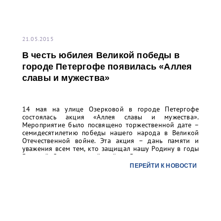
21.05.2015
В честь юбилея Великой победы в
городе Петергофе появилась «Аллея
славы и мужества»
14 мая на улице Озерковой в городе Петергофе
состоялась акция «Аллея славы и мужества».
Мероприятие было посвящено торжественной дате –
семидесятилетию победы нашего народа в Великой
Отечественной войне. Эта акция – дань памяти и
уважения всем тем, кто защищал нашу Родину в годы
Великой Отечественной войны. В ходе мероприятия
ветераны и участники войны, жители блокадного
ПЕРЕЙТИ К НОВОСТИ
Ленинграда вместе с жителями района,
представителями порта «Бронка», а также
представителями экспедиторских и брокерских
компаний посадили 70 саженцев дубов.