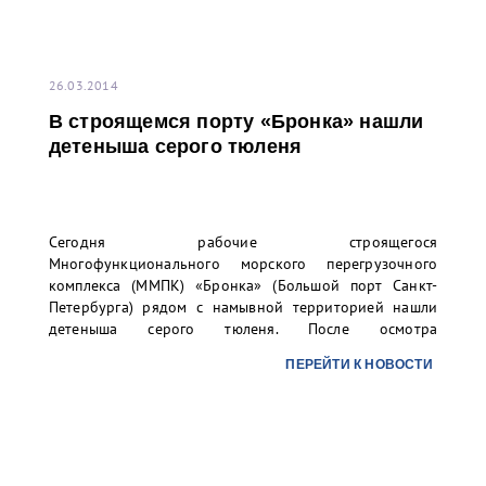
26.03.2014
В строящемся порту «Бронка» нашли
детеныша серого тюленя
Сегодня рабочие строящегося
Многофункционального морского перегрузочного
комплекса (ММПК) «Бронка» (Большой порт Санкт-
Петербурга) рядом с намывной территорией нашли
детеныша серого тюленя. После осмотра
специалистами, его доставили в Центр реабилитации
ПЕРЕЙТИ К НОВОСТИ
морских млекопитающих Ленинградской области, где
он сейчас и находится.