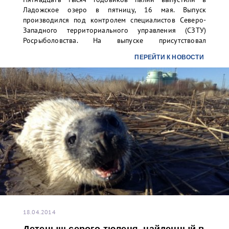
Ладожское озеро в пятницу, 16 мая. Выпуск
производился под контролем специалистов Северо-
Западного территориального управления (СЗТУ)
Росрыболовства. На выпуске присутствовал
руководитель СЗТУ Росрыболовства Денис Сергеевич
ПЕРЕЙТИ К НОВОСТИ
Беляев, а также представители ФГУП «Росморпорт».
Молодь рыбы выращивалась по договору об
искусственном воспроизводстве водных биоресурсов
на ФГУП «Федеральный селекционно-генетический
центр рыболовства» в поселке Ропша Ленинградской
области.
18.04.2014