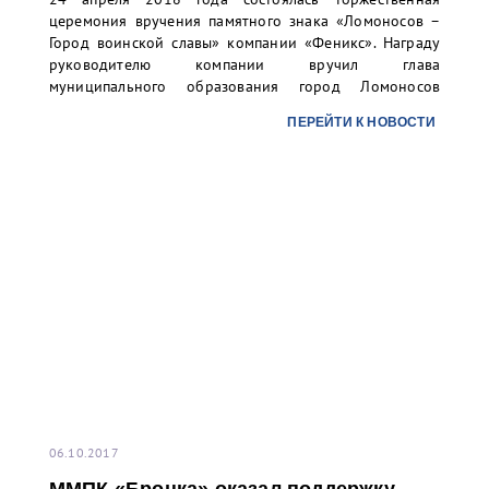
церемония вручения памятного знака «Ломоносов –
Город воинской славы» компании «Феникс». Награду
руководителю компании вручил глава
муниципального образования город Ломоносов
Александр Владимирович Корнеев в присутствии
ПЕРЕЙТИ К НОВОСТИ
депутатов, представителей администрации, ветеранов
и руководителей ветеранских движений г. Ломоносов,
а также представителей муниципальных СМИ.
06.10.2017