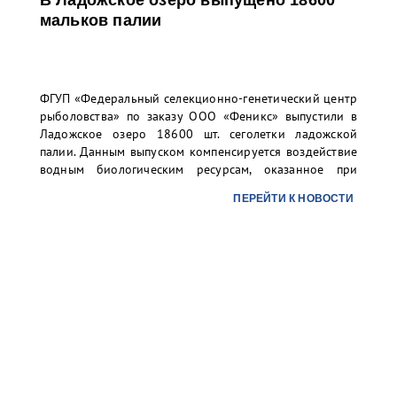
В Ладожское озеро выпущено 18600
мальков палии
ФГУП «Федеральный селекционно-генетический центр
рыболовства» по заказу ООО «Феникс» выпустили в
Ладожское озеро 18600 шт. сеголетки ладожской
палии. Данным выпуском компенсируется воздействие
водным биологическим ресурсам, оказанное при
строительстве многофункционального морского
ПЕРЕЙТИ К НОВОСТИ
перегрузочного комплекса (ММПК) «Бронка» (Большой
порт Санкт-Петербург).