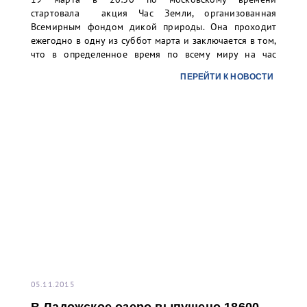
стартовала акция Час Земли, организованная
Всемирным фондом дикой природы. Она проходит
ежегодно в одну из суббот марта и заключается в том,
что в определенное время по всему миру на час
отключают свет и другие электроприборы. На целый
ПЕРЕЙТИ К НОВОСТИ
час в Париже погасла Эйфелева башня, в Риме –
Колизей, в Нью-Йорке – небоскребы.
05.11.2015