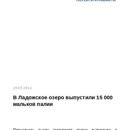
ПЕРЕЙТИ К НОВОСТИ
представителей ФГУП «Росморпорт». Молодь палии
специально выращивалась ФГУП «Федеральный
селекционно-генетический центр рыболовства» в
поселке Ропша Ленинградской области.
19.05.2014
В Ладожское озеро выпустили 15 000
мальков палии
Пятнадцать тысяч годовиков палии выпустили в