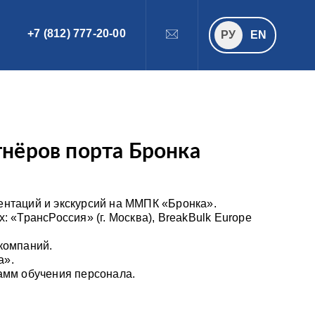
+7 (812) 777-20-00
ПОИСК
РУ
РУ
EN
тнёров порта Бронка
нтаций и экскурсий на ММПК «Бронка».
 «ТрансРоссия» (г. Москва), BreakBulk Europe
 компаний.
а».
амм обучения персонала.