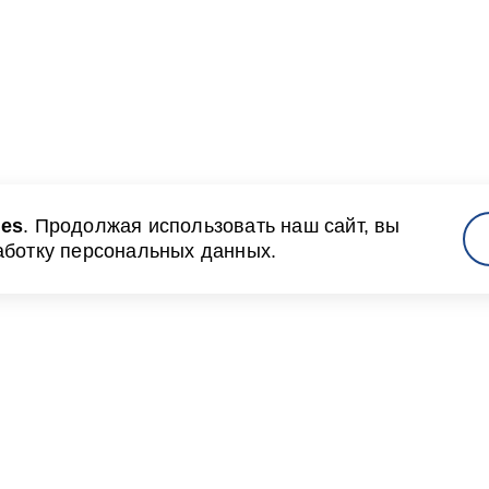
ies
. Продолжая использовать наш сайт, вы
аботку персональных данных.
там
Новости и медиа
я и объявления
Пресс-релизы и новости