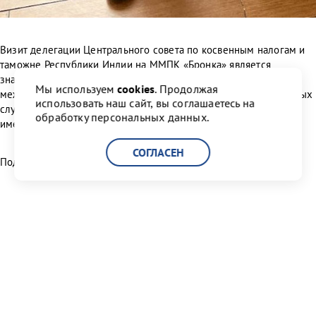
Визит делегации Центрального совета по косвенным налогам и
таможне Республики Индии на ММПК «Бронка» является
знаковым событием, нацеленным на укрепление и развитие
Мы используем
cookies
. Продолжая
международных отношений по линии Федеральных таможенных
использовать наш сайт, вы соглашаетесь на
служб, а также на установление крепких деловых связей,
обработку персональных данных.
имеющих важное практическое значение.
СОГЛАСЕН
Поделиться:
Читать другие новости