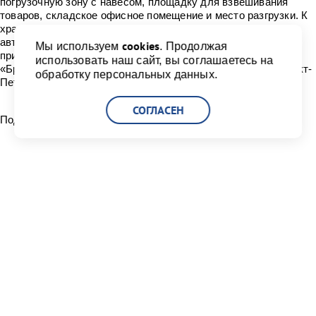
погрузочную зону с навесом, площадку для взвешивания
товаров, складское офисное помещение и место разгрузки. К
хранению принимаются товары, прибывшие морским, ж/д и
автомобильным транспортом. Здесь принимается груз,
cookies
Мы используем
. Продолжая
прибывший как, непосредственно, на территорию ММПК
использовать наш сайт, вы соглашаетесь на
«Бронка», так и на другие терминалы «Большого порта Санкт-
обработку персональных данных.
Петербург».
СОГЛАСЕН
Поделиться:
Читать другие новости