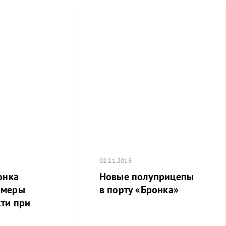
02.11.2018
онка
Новые полуприцепы
 меры
в порту «Бронка»
ти при