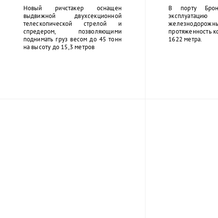
Новый ричстакер оснащен
В порту Брон
выдвижной двухсекционной
эксплуатацию
телескопической стрелой и
железнодорожны
спредером, позволяющими
протяженность к
поднимать груз весом до 45 тонн
1622 метра.
на высоту до 15,3 метров