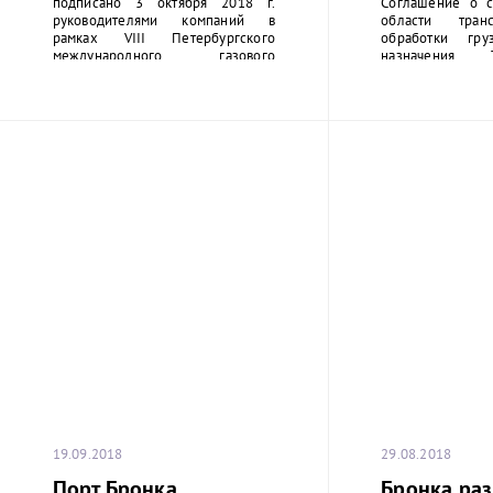
подписано 3 октября 2018 г.
Соглашение о с
руководителями компаний в
области тран
рамках VIII Петербургского
обработки гру
международного газового
назначения.
форума.
Соглашени
профессиональн
переподготовка 
19.09.2018
29.08.2018
Порт Бронка
Бронка раз