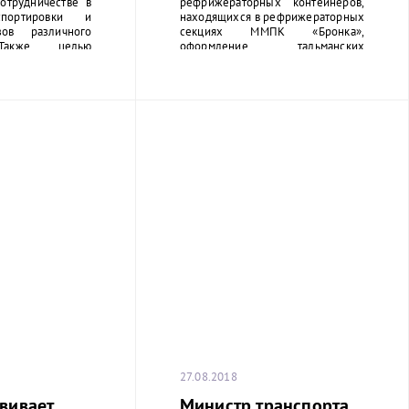
отрудничестве в
рефрижераторных контейнеров,
спортировки и
находящихся в рефрижераторных
зов различного
секциях ММПК «Бронка»,
 Также целью
оформление тальманских
я является
расписок будет осуществляться
ая подготовка и
исключительно в электронном
кадров.
виде.
27.08.2018
вивает
Министр транспорта