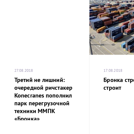
27.08.2018
17.08.2018
Третий не лишний:
Бронка стр
очередной ричстакер
строит
Konecranes пополнил
парк перегрузочной
техники ММПК
«Бронка»