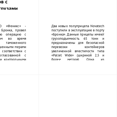
в с
грузами
ОО «Феникс» -
Два новых полуприцепа Novatech
 Бронка, провел
поступили в эксплуатацию в порту
ую операцию с
«Бронка». Данные прицепы имеют
зом во время
грузоподъемность 65 тонн и
я таможенного
предназначены для безопасной
ышенными мерами
перевозки контейнеров
 соответствии с
увеличенной вместимости типа
огласованной с
«Pallet Wide» (шириной 2,5 и
ми контрольными
более метров). Одна из
 средства
конструктивных особенностей –
ой защиты для
откидывающиеся задние
сными грузами
направляющие, которые при
ся оператором
необходимости позволяют
ники, в том числе
открывать контейнер, не снимая с
грузовладельца,
прицепа.
ительно пройти
асным приемам и
т с опасными
еть при себе
дтверждающий
оответствующих