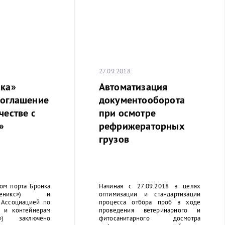
27.09.2018
нка»
Автоматизация
соглашение
документооборота
честве с
при осмотре
»
рефрижераторных
грузов
ом порта Бронка
Начиная с 27.09.2018 в целях
никс») и
оптимизации и стандартизации
Ассоциацией по
процесса отбора проб в ходе
 и контейнерам
проведения ветеринарного и
) заключено
фитосанитарного досмотра