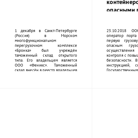
контейнеро
опасными 
1 декабря в Санкт-Петербурге
23.10.2018 О
(Россия) в Морском
оператор порта
многофункциональном
первую грузов
перегрузочном комплексе
опасным гру
«Бронка» был учреждён
осуществлени
таможенный склад открытого
контроля с пов
типа. Его владельцем является
безопасности. В
ООО «Феникс». Таможенный
инструкцией, с
склад внесён в реестр владельцев
Государственны
таможенных складов, номер
органами,
свидетельства 10216/011 от
индивидуальн
30.11.2018.
работы с опа
предоставляют
порта. Все участ
представители 
должны предвар
обучение безоп
методам рабо
грузами и им
документ, по
прохождение с
курсов.