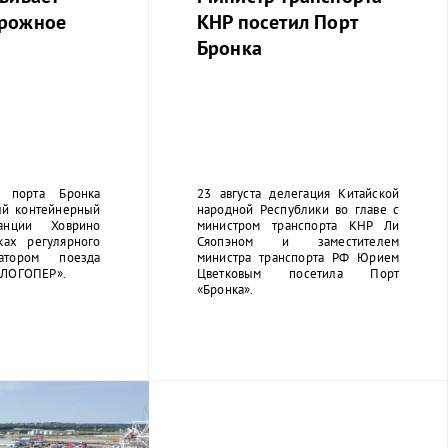
рожное
КНР посетил Порт
е
Бронка
 порта Бронка
23 августа делегация Китайской
ый контейнерный
народной Республики во главе с
нции Ховрино
министром транспорта КНР Ли
ках регулярного
Сяопэном и заместителем
атором поезда
министра транспорта РФ Юрием
«ЛОГОПЕР».
Цветковым посетила Порт
«Бронка».