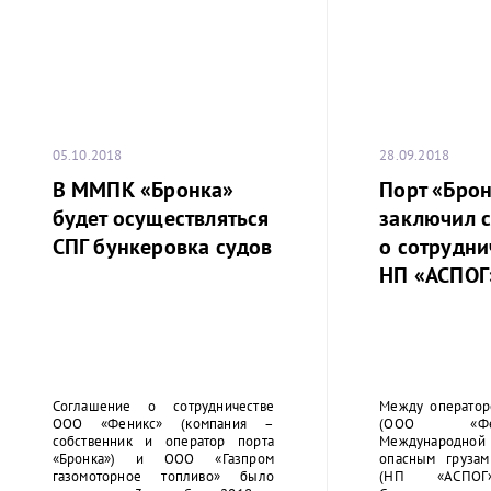
05.10.2018
28.09.2018
В ММПК «Бронка»
Порт «Бро
будет осуществляться
заключил 
СПГ бункеровка судов
о сотрудни
НП «АСПОГ
Соглашение о сотрудничестве
Между оператор
ООО «Феникс» (компания –
(ООО «Фе
собственник и оператор порта
Международной 
«Бронка») и ООО «Газпром
опасным грузам
газомоторное топливо» было
(НП «АСПОГ»