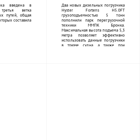
ка введена в
Два новых дизельных погрузчика
 третья ветка
Hyster Fortens H5.0FT
х путей, общая
грузоподъемностью 5 тонн
оторых составила
пополнили парк перегрузочной
техники ММПК Бронка.
Максимальная высота подъема 5,3
метра позволяет эффективно
использовать данные погрузчики
в трюме судна, а также при
погрузке и выгрузке вагонов и
ролл-трейлеров.