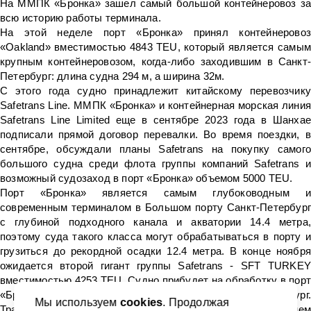
На ММПК «Бронка» зашел самый большой контейнеровоз за
всю историю работы терминала.
На этой неделе порт «Бронка» принял контейнеровоз
«Oakland» вместимостью 4843 TEU, который является самым
крупным контейнеровозом, когда-либо заходившим в Санкт-
Петербург: длина судна 294 м, а ширина 32м.
С этого года судно принадлежит китайскому перевозчику
Safetrans Line. ММПК «Бронка» и контейнерная морская линия
Safetrans Line Limited еще в сентябре 2023 года в Шанхае
подписали прямой договор перевалки. Во время поездки, в
сентябре, обсуждали планы Safetrans на покупку самого
большого судна среди флота группы компаний Safetrans и
возможный судозаход в порт «Бронка» объемом 5000 TEU.
Порт «Бронка» является самым глубоководным и
современным терминалом в Большом порту Санкт-Петербург
с глубиной подходного канала и акватории 14.4 метра,
поэтому суда такого класса могут обрабатываться в порту и
грузиться до рекордной осадки 12.4 метра. В конце ноября
ожидается второй гигант группы Safetrans - SFT TURKEY
вместимостью 4253 TEU. Судно прибудет на обработку в порт
«Бронка» после перехода Китай - Санкт-Петербург.
Мы используем
cookies
. Продолжая
Транзитное время доставки контейнеров в среднем