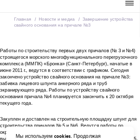
Главная
Новости и медиа
Завершение устройства
свайного основания на причале №3
Работы по строительству первых двух причалов (№ 3 и №4)
строящегося морского многофункционального перегрузочного
комплекса (ММПК) «Бронка» (Санкт-Петербург), начатые в
июне 2011 г., ведутся в соответствии с графиком. Сегодня
закончено устройство свайного основания на причале №3:
забивка лицевого шпунта анкерного ряда и труб
экранирующего ряда. Работы по устройству свайного
основания причала №4 планируется закончить к 20 октября
текущего года.
Закуплен и доставлен на строительную площадку шпунт для
строительства причалов № 5 и №6. Ведутся работы по
окраске шпунта. В сентябре 2011 года проведен тендер и
cookies
Мы используем
. Продолжая
выбраны субподрядчики для строительства причалов №№ 5,