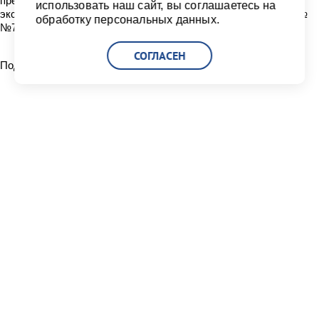
предотвращающие раскрытие причалов в период
использовать наш сайт, вы соглашаетесь на
эксплуатации. Планируется, что строительство причалов №
обработку персональных данных.
№7-8 завершится в июне 2013 года.
СОГЛАСЕН
Поделиться:
Читать другие новости