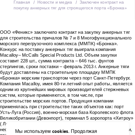
Главная
Новости и медиа
Заключен контракт на
покупку анкерных тяг для строящегося порта «Бронка»
ООО «Феникс» заключило контракт на закупку анкерных тяг
для строительства причалов № 7 и 8 Многофункционального
морского перегрузочного комплекса (ММПК) «Бронка».
Конкурс на поставку анкерных тяг выиграла компания
Macalloy– McCalls Special Products Ltd. Объем закупки
составит 228 шт., сумма контракта – 646 тыс. фунтов
стерлингов, сроки поставки – февраль 2013 г. Анкерные тяги
будут доставлены на строительную площадку ММПК
«Бронка» морским транспортом через порт Санкт-Петербург.
Компания Macalloy, имея 80-ти летний опыт работы, является
одним из крупнейших мировых производителей стержневых
систем, которые применяются, в том числе, при
строительстве морских портов. Продукция компании
применялась при строительстве таких объектов как: порт
Усть-Луга (Россия), военно-морская база Королевского флота
Великобритании (Девонпорт), терминал 5 аэропорта «Хитроу»
( Лондон) и многих других. Анкерные тяги – это основной
несущий элемент конструкции причала, выполняют функции,
cookies
Мы используем
. Продолжая