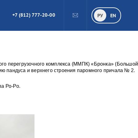
+7 (812) 777-20-00
ПОИСК
РУ
РУ
EN
ого перегрузочного комплекса (ММПК) «Бронка» (Большой
ию пандуса и верхнего строения паромного причала № 2.
а Ро-Ро.