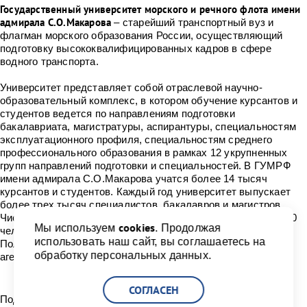
Государственный университет морского и речного флота имени
адмирала С.О.Макарова
– старейший транспортный вуз и
флагман морского образования России, осуществляющий
подготовку высококвалифицированных кадров в сфере
водного транспорта.
Университет представляет собой отраслевой научно-
образовательный комплекс, в котором обучение курсантов и
студентов ведется по направлениям подготовки
бакалавриата, магистратуры, аспирантуры, специальностям
эксплуатационного профиля, специальностям среднего
профессионального образования в рамках 12 укрупненных
групп направлений подготовки и специальностей. В ГУМРФ
имени адмирала С.О.Макарова учатся более 14 тысяч
курсантов и студентов. Каждый год университет выпускает
более трех тысяч специалистов, бакалавров и магистров.
Численность профессорско-преподавательского - более 700
cookies
Мы используем
. Продолжая
человек, из них 65% — доктора и кандидаты наук.
использовать наш сайт, вы соглашаетесь на
Полномочия учредителя осуществляет Федеральное
обработку персональных данных.
агентство морского и речного транспорта.
СОГЛАСЕН
Поделиться: