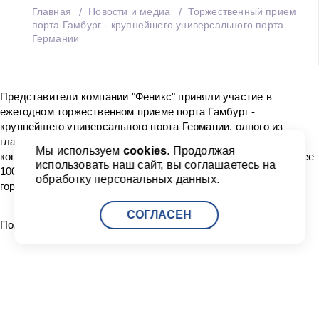
Главная
Новости и медиа
Торжественный прием
порта Гамбург - крупнейшего универсального порта
Германии
Представители компании "Феникс" приняли участие в
ежегодном торжественном приеме порта Гамбург -
крупнейшего универсального порта Германии, одного из
главных портов-партнеров Санкт-Петербурга по
Мы используем
cookies
. Продолжая
контейнерным грузам. На мероприятии присутствовали более
использовать наш сайт, вы соглашаетесь на
100 ведущих представителей транспортной отрасли обоих
обработку персональных данных.
городов.
СОГЛАСЕН
Поделиться:
Читать другие новости