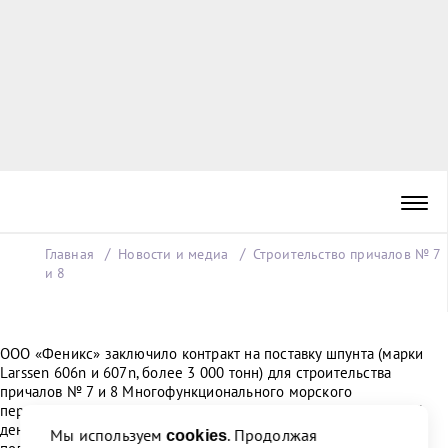
Главная
Новости и медиа
Строительство причалов № 7
и 8
ООО «Феникс» заключило контракт на поставку шпунта (марки
Larssen 606n и 607n, более 3 000 тонн) для строительства
причалов № 7 и 8 Многофункционального морского
перегрузочного комплекса (ММПК) «Бронка». На сегодняшний
день 4 из 6 причальных оснований построены. Контракт
Мы используем
. Продолжая
cookies