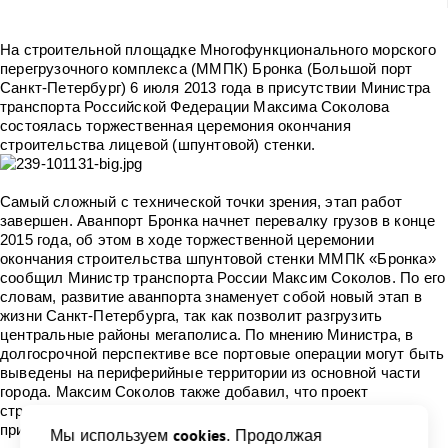
На строительной площадке Многофункционального морского
перегрузочного комплекса (ММПК) Бронка (Большой порт
Санкт-Петербург) 6 июля 2013 года в присутствии Министра
транспорта Российской Федерации Максима Соколова
состоялась торжественная церемония окончания
строительства лицевой (шпунтовой) стенки.
Самый сложный с технической точки зрения, этап работ
завершен. Аванпорт Бронка начнет перевалку грузов в конце
2015 года, об этом в ходе торжественной церемонии
окончания строительства шпунтовой стенки ММПК «Бронка»
сообщил Министр транспорта России Максим Соколов. По его
словам, развитие аванпорта знаменует собой новый этап в
жизни Санкт-Петербурга, так как позволит разгрузить
центральные районы мегаполиса. По мнению Министра, в
долгосрочной перспективе все портовые операции могут быть
выведены на периферийные территории из основной части
города. Максим Соколов также добавил, что проект
строительства аванпорта Бронка является прекрасным
примером сотрудничества государства и бизнеса.
cookies
Мы используем
. Продолжая