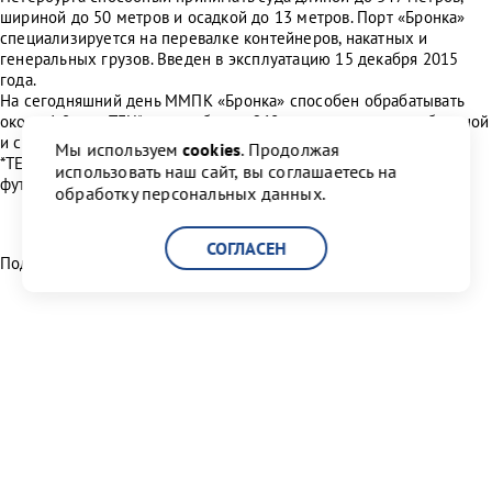
шириной до 50 метров и осадкой до 13 метров. Порт «Бронка»
специализируется на перевалке контейнеров, накатных и
генеральных грузов. Введен в эксплуатацию 15 декабря 2015
года.
На сегодняшний день ММПК «Бронка» способен обрабатывать
около 1,9 млн TEU* в год и более 260 тыс. единиц автомобильной
и специальной техники.
Мы используем
cookies
. Продолжая
*TEU – общепринятая мера объема, равная одному 20-ти
использовать наш сайт, вы соглашаетесь на
футовому контейнеру и около 34 кубическим метрам.
обработку персональных данных.
СОГЛАСЕН
Поделиться:
Читать другие новости