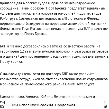
причалов для морских судов и прямое железнодорожное
сообщение. Таким образом, Порт Бронка предлагает идеальные
условия для импорта и экспорта автомобилей и других видов
РоРо груза. Совместная деятельность БЛГ Логистик и Феникс
первоначально базируется на перевалке автомобилей компании
Фольксваген Груп Рус, которая недавно выдвинула БЛГ в качестве
экспедитора в Порту Бронка.
БЛГ и Феникс договорились о запуске совместной работы на
территории 12 га и 25-ти пунктов погрузки и разгрузки автовозов
и о дальнейшем постепенном расширении услуг, предлагаемых в
Порту Бронка.
С началом деятельности по договору БЛГ также увеличит
количество сотрудников за счет привлечения новых сотрудников
в основном из Ломоносовского района Санкт-Петербурга.
Слева направо: Андреас Хайнес, Директор по продажам и
маркетингу БЛГ Россия, Уве Зелигер, Руководитель направления
Мы используем
cookies
. Продолжая
Юго-Восточной Европы БЛГ, Алексей Шуклецов, Исполнительный