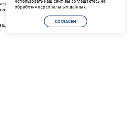
использовать наш сайт, вы соглашаетесь на
директор ООО «Феникс», Штефан Вилькенс, Заместитель
обработку персональных данных.
генерального директора ООО «Феникс»
СОГЛАСЕН
Поделиться:
Читать другие новости