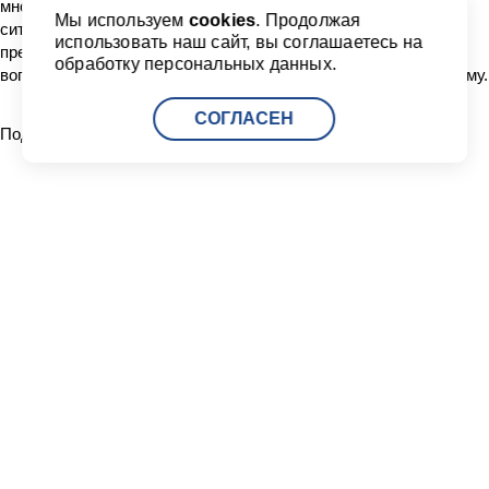
множество городских проблем – улучшить экологическую
Мы используем
cookies
. Продолжая
ситуацию в городе, снизить транспортную нагрузку. Также
использовать наш сайт, вы соглашаетесь на
представители Порта Хельсинки в ходе визита затронули
обработку персональных данных.
вопросы инвестирования в российскую транспортную систему.
СОГЛАСЕН
Поделиться:
Читать другие новости