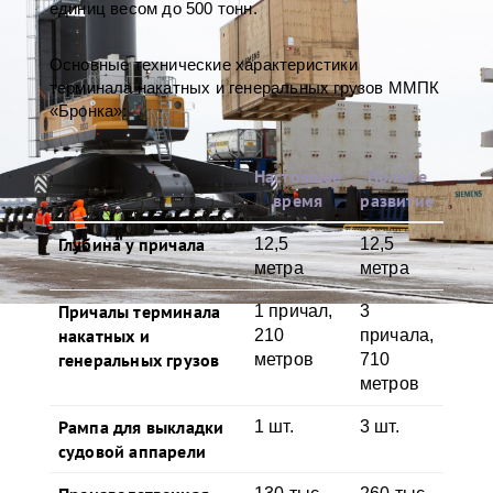
единиц весом до 500 тонн.
Основные технические характеристики
терминала накатных и генеральных грузов ММПК
«Бронка»:
Настоящее
Полное
время
развитие
Глубина у причала
12,5
12,5
метра
метра
Причалы терминала
1 причал,
3
накатных и
210
причала,
генеральных грузов
метров
710
метров
Рампа для выкладки
1 шт.
3 шт.
судовой аппарели