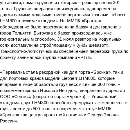
установки, самая крупная из которых – реактор весом 301
тонна. Грузовая операция производилась одновременно
двумя самыми мощными в мире портовыми кранами Liebherr
LHM800 в режиме «тандем». На ММПК «Бронка»
оборудование было перегружено на баржу и доставлено в
город Тольятти. Выгрузка с баржи производилась уже
горизонтальным способом. 31 июля реактор на модульных
осях доставили на стройплощадку «Куйбышевазот».
Транспортно-логистическим обеспечением перевозки груза по
проекту занималась группа компаний «РТЛ».
«Перевалка стала рекордной как для порта «Бронка», так и
для портовых кранов модели Liebherr LHM800, которые
впервые в мире обработали груз весом свыше 300 тонн, –
прокомментировал Николай Негодов, генеральный директор
ООО «Феникс» (оператор порта «Бронка). – Уникальный
«тандем» двух LHM800 способен перегружать тяжеловесные
грузы весом до 500 тонн, что укрепляет статус ММПК
«Бронка» как центра проектной логистики Северо-Запада
России».