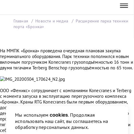
Главная
Новости и медиа
Расширение парка техники
порта «Бронка»
На ММПК «Бронка» проведена очередная плановая закупка
терминального оборудования. Парк техники пополнился новым
вилочным погрузчиком Konecranes грузоподъёмностью 16 тонн и
двумя тягачами Terberg Benschop грузоподъёмностью по 65 тонн.
ООО «Феникс» сотрудничает с компаниями Konecranes и Terberg
с момента запуска в эксплуатацию перегрузочного комплекса
«Бронка». Краны RTG Konecranes были первым оборудованием,
доставленным летом 2015 года в новый порт. На сегодняшний
день ООО «Феникс» приобрело более 20 единиц техники этого
Мы используем
. Продолжая
cookies
производителя. Также порт «Бронка» обслуживают более 30
использовать наш сайт, вы соглашаетесь на
тягачей от компании Terberg, которые хорошо зарекомендовали
обработку персональных данных.
себя в работе.