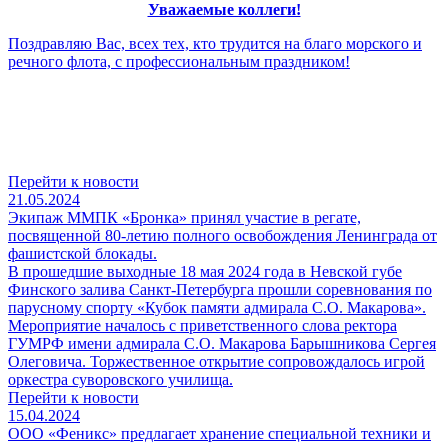
Уважаемые коллеги!
Поздравляю Вас, всех тех, кто трудится на благо морского и
речного флота, с профессиональным праздником!
Перейти к новости
21.05.2024
Экипаж ММПК «Бронка» принял участие в регате,
посвященной 80-летию полного освобождения Ленинграда от
фашистской блокады.
В прошедшие выходные 18 мая 2024 года в Невской губе
Финского залива Санкт-Петербурга прошли соревнования по
парусному спорту «Кубок памяти адмирала С.О. Макарова».
Мероприятие началось с приветственного слова ректора
ГУМРФ имени адмирала С.О. Макарова Барышникова Сергея
Олеговича. Торжественное открытие сопровождалось игрой
оркестра суворовского училища.
Перейти к новости
15.04.2024
ООО «Феникс» предлагает хранение специальной техники и