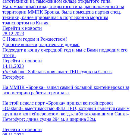
автотехники на таможенном складе открытого типа.
На таможенный склад открытого типа, расположенный на
территории ММПК Бронка, была помещена партия спец.
техники, ранее прибывшая в порт Бронка морским
транспортом из Китая.
Перейти к новости
28.12.2023
С Новым годом и Рождеством!
Дорогие коллеги, партнеры и друзья!
Подходит к концу очередной год и мы с Вами подводим его
итоги.
Перейти к новости
14.11.2023
т/x Oakland. Safetrans повышает TEU судов на Санкт-
Петербург.
На ММПК «Бронка» зашел самый большой контейнеровоз за
всю историю работы терминала.
На этой неделе порт «Бронка» принял контейнеровоз
«Oakland» вместимостью 4843 TEU, который является самым
крупным контейнеровозом, когда-либо заходившим в Санкт-
Петербург: длина судна 294 м, а ширина 32м.
Перейти к новости
08.11.2023