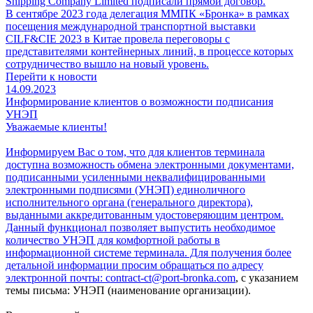
Shipping Company Limited подписали прямой договор.
В сентябре 2023 года делегация ММПК «Бронка» в рамках
посещения международной транспортной выставки
CILF&CIE 2023 в Китае провела переговоры с
представителями контейнерных линий, в процессе которых
сотрудничество вышло на новый уровень.
Перейти к новости
14.09.2023
Информирование клиентов о возможности подписания
УНЭП
Уважаемые клиенты!
Информируем Вас о том, что для клиентов терминала
доступна возможность обмена электронными документами,
подписанными усиленными неквалифицированными
электронными подписями (УНЭП) единоличного
исполнительного органа (генерального директора),
выданными аккредитованным удостоверяющим центром.
Данный функционал позволяет выпустить необходимое
количество УНЭП для комфортной работы в
информационной системе терминала. Для получения более
детальной информации просим обращаться по адресу
электронной почты:
contract-ct@port-bronka.com
, с указанием
темы письма: УНЭП (наименование организации).