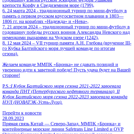
крепости Корфу в Средиземном море (1799),
6. 24 марта 2024 - традиционный турнир по мини-футболу в
память о первом русском кругосветном плавании в 1803—
1806 гг. на кораблях «Надежда» и «Нева»,
7. 21 апреля 2024 – традиционный турнир по мини-футболу в
годовщину победы русских воинов Александра Невского над
немецкими рыцарями на Чудском озере (1242),
8. 12 мая 2024 – VII турнир памяти А.Н. Глебова (вручение III-
го Кубка Балтийского моря лучшей команде по итогам
сезона).
Желаем команде ММПК «Бронка» не сдавать позиций и
уверенно идти к заветной победе! Пусть удача будет на Вашей
стороне!
P.S.:
I Кубок Балтийского моря сезона 2021-2022 завоевала
команда ПНТ (Петербургского нефтяного терминала), II
Кубок Балтийского моря сезона 2022-2023 завоевала команда
НУЛ (НОВАТЭК-Усть-Луга).
Перейти к новости
28.09.2023
Прямая связь Китай — Северо-Запад. ММПК «Бронка» и
контейнерные морские линии Safetrans Line Limited и OVP