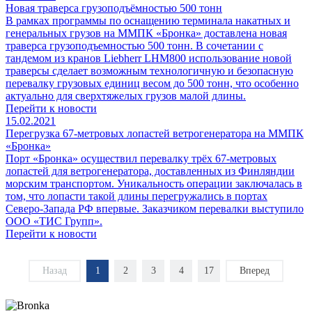
Новая траверса грузоподъёмностью 500 тонн
В рамках программы по оснащению терминала накатных и
генеральных грузов на ММПК «Бронка» доставлена новая
траверса грузоподъемностью 500 тонн. В сочетании с
тандемом из кранов Liebherr LHM800 использование новой
траверсы сделает возможным технологичную и безопасную
перевалку грузовых единиц весом до 500 тонн, что особенно
актуально для сверхтяжелых грузов малой длины.
Перейти к новости
15.02.2021
Перегрузка 67-метровых лопастей ветрогенератора на ММПК
«Бронка»
Порт «Бронка» осуществил перевалку трёх 67-метровых
лопастей для ветрогенератора, доставленных из Финляндии
морским транспортом. Уникальность операции заключалась в
том, что лопасти такой длины перегружались в портах
Северо-Запада РФ впервые. Заказчиком перевалки выступило
ООО «ТИС Групп».
Перейти к новости
Назад
1
2
3
4
17
Вперед