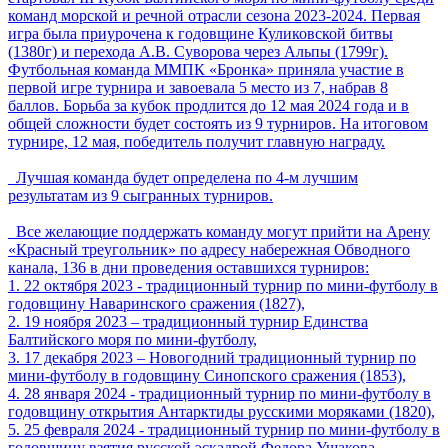
команд морской и речной отрасли сезона 2023-2024. Первая
игра была приурочена к годовщине Куликовской битвы
(1380г) и перехода А.В. Суворова через Альпы (1799г).
Футбольная команда ММПК «Бронка» приняла участие в
первой игре турнира и завоевала 5 место из 7, набрав 8
баллов. Борьба за кубок продлится до 12 мая 2024 года и в
общей сложности будет состоять из 9 турниров. На итоговом
турнире, 12 мая, победитель получит главную награду.
Лучшая команда будет определена по 4-м лучшим
результатам из 9 сыгранных турниров.
Все желающие поддержать команду могут прийти на Арену
«Красный треугольник» по адресу набережная Обводного
канала, 136 в дни проведения оставшихся турниров:
1. 22 октября 2023 - традиционный турнир по мини-футболу в
годовщину Наваринского сражения (1827),
2. 19 ноября 2023 – традиционный турнир Единства
Балтийского моря по мини-футболу,
3. 17 декабря 2023 – Новогодний традиционный турнир по
мини-футболу в годовщину Синопского сражения (1853),
4. 28 января 2024 - традиционный турнир по мини-футболу в
годовщину открытия Антарктиды русскими моряками (1820),
5. 25 февраля 2024 - традиционный турнир по мини-футболу в
годовщину взятия русской эскадрой Федора Ушакова