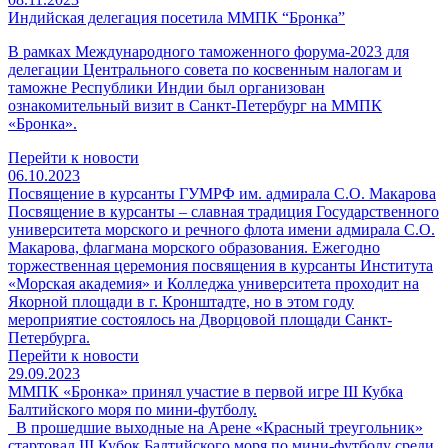
Индийская делегация посетила ММПК “Бронка”
В рамках Международного таможенного форума-2023 для
делегации Центрального совета по косвенным налогам и
таможне Республики Индии был организован
ознакомительный визит в Санкт-Петербург на ММПК
«Бронка».
Перейти к новости
06.10.2023
Посвящение в курсанты ГУМРФ им. адмирала С.О. Макарова
Посвящение в курсанты – славная традиция Государственного
университета морского и речного флота имени адмирала С.О.
Макарова, флагмана морского образования. Ежегодно
торжественная церемония посвящения в курсанты Института
«Морская академия» и Колледжа университета проходит на
Якорной площади в г. Кронштадте, но в этом году
мероприятие состоялось на Дворцовой площади Санкт-
Петербурга.
Перейти к новости
29.09.2023
ММПК «Бронка» принял участие в первой игре III Кубка
Балтийского моря по мини-футболу.
В прошедшие выходные на Арене «Красный треугольник»
стартовал III Кубок Балтийского моря по мини-футболу среди