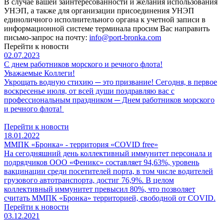
В случае вашей заинтересованности и желания использования
УНЭП, а также для организации присоединения УНЭП
единоличного исполнительного органа к учетной записи в
информационной системе терминала просим Вас направить
письмо-запрос на почту:
info@port-bronka.com
Перейти к новости
02.07.2023
С днем работников морского и речного флота!
Уважаемые Коллеги!
Укрощать водную стихию ─ это призвание! Сегодня, в первое
воскресенье июля, от всей души поздравляю вас с
профессиональным праздником ─ Днем работников морского
и речного флота!
Перейти к новости
18.01.2022
ММПК «Бронка» - территория «COVID free»
На сегодняшний день коллективный иммунитет персонала и
подрядчиков ООО «Феникс» составляет 94,63%, уровень
вакцинации среди посетителей порта, в том числе водителей
грузового автотранспорта, достиг 76,9%. В целом
коллективный иммунитет превысил 80%, что позволяет
считать ММПК «Бронка» территорией, свободной от COVID.
Перейти к новости
03.12.2021