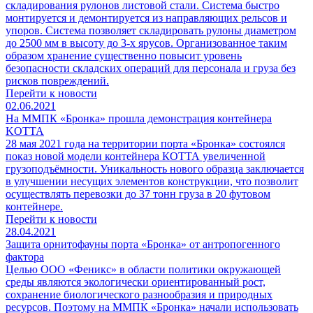
складирования рулонов листовой стали. Система быстро
монтируется и демонтируется из направляющих рельсов и
упоров. Система позволяет складировать рулоны диаметром
до 2500 мм в высоту до 3-х ярусов. Организованное таким
образом хранение существенно повысит уровень
безопасности складских операций для персонала и груза без
рисков повреждений.
Перейти к новости
02.06.2021
На ММПК «Бронка» прошла демонстрация контейнера
KOTTA
28 мая 2021 года на территории порта «Бронка» состоялся
показ новой модели контейнера КОТТА увеличенной
грузоподъёмности. Уникальность нового образца заключается
в улучшении несущих элементов конструкции, что позволит
осуществлять перевозки до 37 тонн груза в 20 футовом
контейнере.
Перейти к новости
28.04.2021
Защита орнитофауны порта «Бронка» от антропогенного
фактора
Целью ООО «Феникс» в области политики окружающей
среды являются экологически ориентированный рост,
сохранение биологического разнообразия и природных
ресурсов. Поэтому на ММПК «Бронка» начали использовать