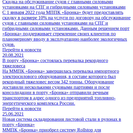
Скидка на обслуживание судов с главными силовыми
установками на СПГ и гибридными силовыми установками
С 1 января 2022 года МППК «Бронка» будет предоставлять
скидку в размере 10% на услуги по договору на обслуживание
судов с главными силовыми установками на СПГ и
гибридными силовыми установками. Данным решением порт
«Бронка» поддерживает стремление своих клиентов по
планомерному вводу в эксплуатацию наиболее экологичных
судов.
Перейти к новости
20.08.2021
В порту «Бронка» состоялась перевалка рекордного
тяжеловеса
На ММПК «Бронка» завершилась перевалка импортного
электросилового оборудования, в составе которого был
рекордный тяжеловес весом 342 тонны. Оборудование
доставили несколькими судовыми партиями и после
консолидации в порту «Бронка» отправили речным
транспортом в адрес одного из предприятий топливно-
энергетического комплекса России.
Перейти к новости
25.06.2021
Новая система складирования листовой стали в рулонах в
порту «Бронка»
ММПК «Бронка» приобрел систему Rollstop для