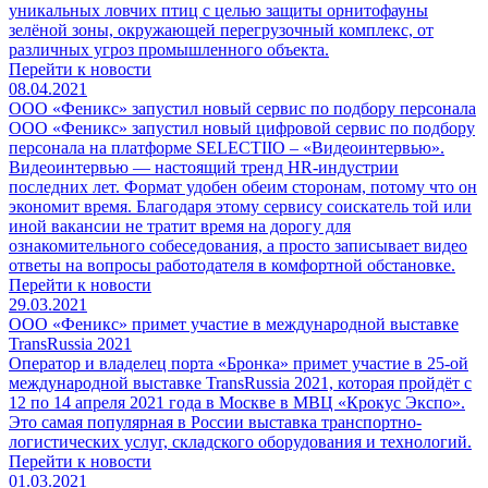
уникальных ловчих птиц с целью защиты орнитофауны
зелёной зоны, окружающей перегрузочный комплекс, от
различных угроз промышленного объекта.
Перейти к новости
08.04.2021
ООО «Феникс» запустил новый сервис по подбору персонала
ООО «Феникс» запустил новый цифровой сервис по подбору
персонала на платформе SELECTIIO – «Видеоинтервью».
Видеоинтервью — настоящий тренд HR-индустрии
последних лет. Формат удобен обеим сторонам, потому что он
экономит время. Благодаря этому сервису соискатель той или
иной вакансии не тратит время на дорогу для
ознакомительного собеседования, а просто записывает видео
ответы на вопросы работодателя в комфортной обстановке.
Перейти к новости
29.03.2021
ООО «Феникс» примет участие в международной выставке
TransRussia 2021
Оператор и владелец порта «Бронка» примет участие в 25-ой
международной выставке TransRussia 2021, которая пройдёт с
12 по 14 апреля 2021 года в Москве в МВЦ «Крокус Экспо».
Это самая популярная в России выставка транспортно-
логистических услуг, складского оборудования и технологий.
Перейти к новости
01.03.2021