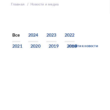
Главная
Новости и медиа
Все
2024
2023
2022
2021
2020
2019
2018
ПЕРЕЙТИ К НОВОСТИ
2017
2016
2015
2014
2013
2012
2011
2010
2009