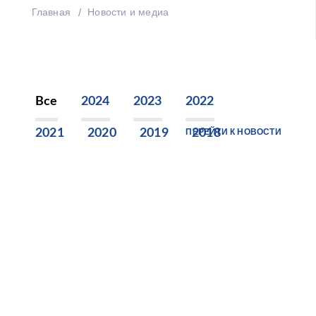
Главная
Новости и медиа
Все
2024
2023
2022
2021
2020
2019
ПЕРЕЙТИ К НОВОСТИ
2018
2017
2016
2015
2014
2013
2012
2011
2010
2009